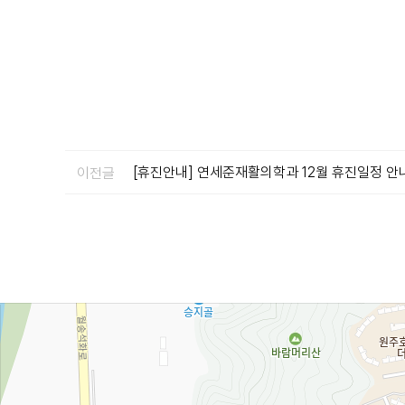
[휴진안내] 연세준재활의학과 12월 휴진일정 
이전글