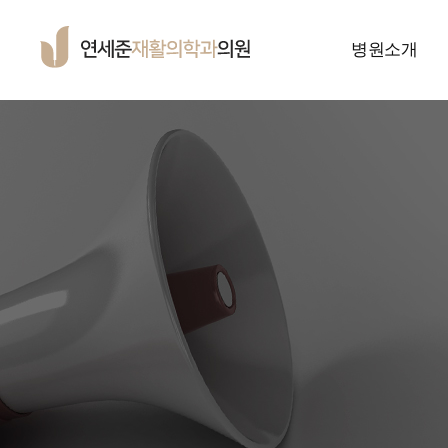
병원소개
연세준 소개
연세준의 특별함
축하 메세지