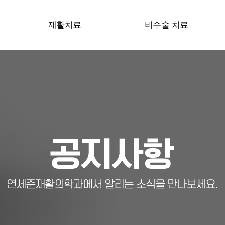
재활치료
비수술 치료
스포츠 재활
도수치료
수술 후 재활
운동치료
안면마비(벨마비)
프롤로주사
통증재활
신경치료
체외충격파치료
EMTT(체외고강도자기장치료)
영양수액
보행자세 및 맞춤치료