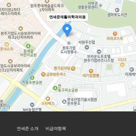
연세준재활의학과의원
연세준 소개
비급여항목