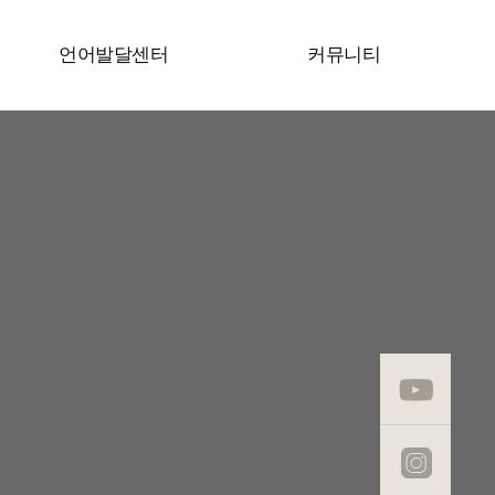
언어발달센터
커뮤니티
공지사항
언론보도
학술활동
유튜브
인스타그램